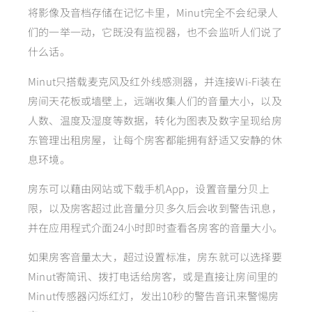
将影像及音档存储在记忆卡里，Minut完全不会纪录人
们的一举一动，它既没有监视器，也不会监听人们说了
什么话。
Minut只搭载麦克风及红外线感测器，并连接Wi-Fi装在
房间天花板或墙壁上，远端收集人们的音量大小，以及
人数、温度及湿度等数据，转化为图表及数字呈现给房
东管理出租房屋，让每个房客都能拥有舒适又安静的休
息环境。
房东可以藉由网站或下载手机App，设置音量分贝上
限，以及房客超过此音量分贝多久后会收到警告讯息，
并在应用程式介面24小时即时查看各房客的音量大小。
如果房客音量太大，超过设置标准，房东就可以选择要
Minut寄简讯、拨打电话给房客，或是直接让房间里的
Minut传感器闪烁红灯，发出10秒的警告音讯来警惕房