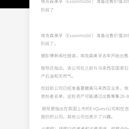
埃克森美孚（Exxonmobil ）准备出售价
阶段了
埃克森美孚（Exxonmobil ）准备出售价
阶段了。
据彭博新闻社报道，埃克森美孚去年开始出售
报导还指出，该公司在之前与马来西亚国家石
产石油和天然气。
但目前公司已经准备要撤离马来西亚业务，埃
竞标者名单，这些资产可能通过出售筹集20-
报导更指出在英国上市的EnQuest公司和在吉
报价的公司。其他公司也表示了兴趣。
@声明：插图只供参考和示意用途，转载自
Pr