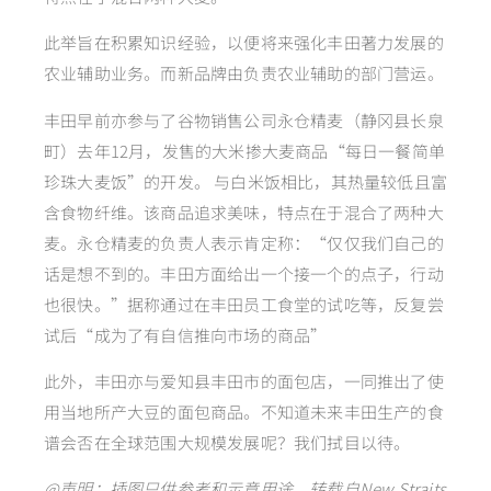
此举旨在积累知识经验，以便将来强化丰田著力发展的
农业辅助业务。而新品牌由负责农业辅助的部门营运。
丰田早前亦参与了谷物销售公司永仓精麦（静冈县长泉
町）去年12月，发售的大米掺大麦商品“每日一餐简单
珍珠大麦饭”的开发。 与白米饭相比，其热量较低且富
含食物纤维。该商品追求美味，特点在于混合了两种大
麦。永仓精麦的负责人表示肯定称：“仅仅我们自己的
话是想不到的。丰田方面给出一个接一个的点子，行动
也很快。”据称通过在丰田员工食堂的试吃等，反复尝
试后“成为了有自信推向市场的商品”
此外，丰田亦与爱知县丰田市的面包店，一同推出了使
用当地所产大豆的面包商品。不知道未来丰田生产的食
谱会否在全球范围大规模发展呢？我们拭目以待。
@声明：插图只供参考和示意用途，转载自
New Straits