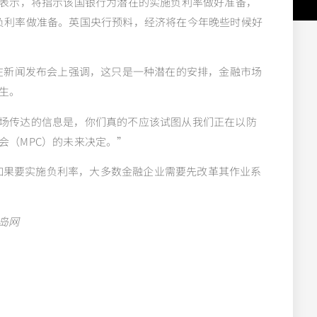
后表示，将指示该国银行为潜在的实施负利率做好准备，
负利率做准备。英国央行预料，经济将在今年晚些时候好
ey）在新闻发布会上强调，这只是一种潜在的安排，金融市场
生。
场传达的信息是，你们真的不应该试图从我们正在以防
会（MPC）的未来决定。”
示，如果要实施负利率，大多数金融企业需要先改革其作业系
岛网