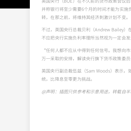
英国央行（BOE）在不久前的货币政策会议
并称银行将至少需要6个月的时间才能为实施
转，在那之前，将维持其经济刺激计划不变。
不过，英国央行总裁贝利（Andrew Bail
不应把央行实施负利率理所当然视为一定会发
“任何人都不应从中得到任何信号。我想向市
万一采取的安排，解读央行旗下货币政策委员
英国央行副总裁伍兹（Sam Woods）表
统，比降息至零更为挑战。
@
声明：插图只供参考和示意用途，转载自半